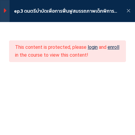
fcdthailand@yahoo.com
02-539-2916
ep.3 ดนตรีบำบัดเพื่อการฟื้นฟูสมรรถภาพเด็กพิการ
“ดนตรีกระตุ้นพัฒนาการ”
เข้าระบบ
/
ลงทะเบียน
2
บทเรียน ดนตรีกระตุ้น
พัฒนาการ
This content is protected, please
login
and
enroll
ep.3 ดนตรีบำบัดเพื่อการ
in the course to view this content!
1
ข้อสอบ ดนตรีกระตุ้น
ฟื้นฟูสมรรถภาพเด็กพิการ
พัฒนาการ
“ดนตรีกระตุ้นพัฒนาการ”
4
ภาคผนวก แบบฟอร์ม (ดาว
Home
หลักสูตร
โหลดได้)
ep.3 ดนตรีบำบัดเพื่อการฟื้นฟูสมรรถภาพเด็กพิการ “ดนตรีกระตุ้น
พัฒนาการ”
1. แบบประเมินก่อนทำกิจกรรม
2. บันทึกหลังทำกิจกรรม