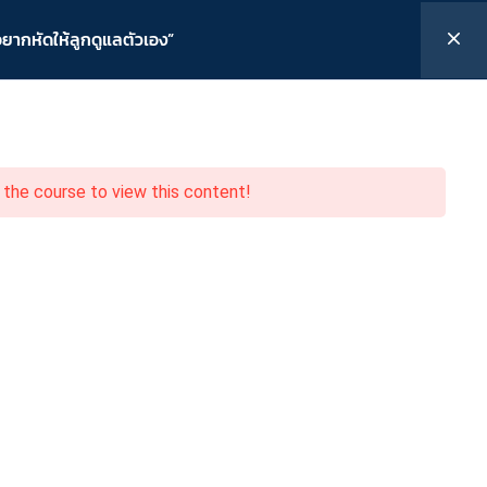
Follow Us :
เข้าระบบ
/
ลงทะเบียน
อยากหัดให้ลูกดูแลตัวเอง”
ีวิต
คู่มือใช้งาน
กิจกรรม
ติดต่อเรา
มพก.
 the course to view this content!
จำวัน “ไม่ยาก ถ้า
ง”
ห้ลูกดูแลตัวเอง”