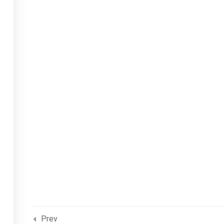
©2022 FCD-eLearning. All rights reserved.
Prev