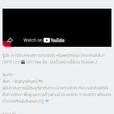
รู้มั้ย…การรักษาคนพิการทางจิตใจ หรือพฤติกรรม รักษากันยังไง?
| EP.11 | 1/3
OH I See อ๋อ… มันเป็นอย่างนี้นี่เอง Season 2
พบกับ
พี่นก – ธัญญาลักษณ์ ศิริ
ผู้มีประสบการณ์ตรงเกี่ยวกับภาวะป่วยทางจิตใจ ที่จะมาเล่าด้วยหัวใจ
ถึงการรักษา ฟื้นฟู และการก้าวผ่านช่วงเวลายาก ๆ ของชีวิต พร้อมข้อ
เท็จจริงที่คนในสังคมควรรู้
ในตอนนี้