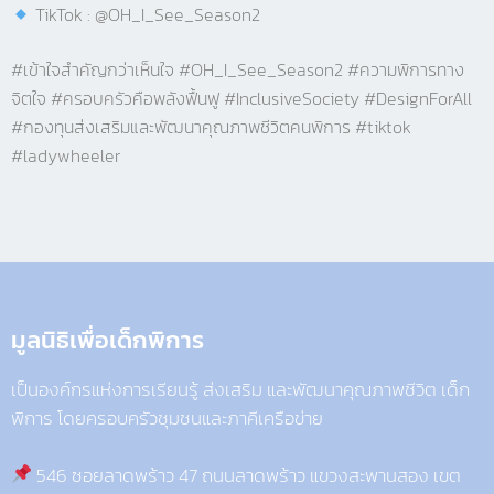
TikTok : @OH_I_See_Season2
#เข้าใจสำคัญกว่าเห็นใจ #OH_I_See_Season2 #ความพิการทาง
จิตใจ #ครอบครัวคือพลังฟื้นฟู #InclusiveSociety #DesignForAll
#กองทุนส่งเสริมและพัฒนาคุณภาพชีวิตคนพิการ #tiktok
#ladywheeler
มูลนิธิเพื่อเด็กพิการ​
เป็นองค์กรแห่งการเรียนรู้ ส่งเสริม และพัฒนาคุณภาพชีวิต เด็ก
พิการ โดยครอบครัวชุมชนและภาคีเครือข่าย
546 ซอยลาดพร้าว 47 ถนนลาดพร้าว แขวงสะพานสอง เขต