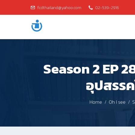
fcdthailand@yahoo.com
02-539-2916
Season 2 EP 28 
อุปสรร
Home
Oh I see
S