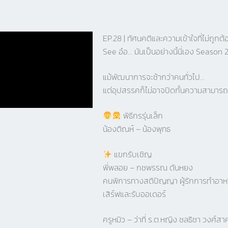
EP.28 | ทัศนคติและความเข้าใจที่ไม่
See อ๋อ… มันเป็นอย่างนี้นี่เอง Season 
แม้พัฒนาการจะช้ากว่าคนทั่วไป…
แต่อุปสรรคก็ไม่อาจปิดกั้นความสามารถ
พิธีกรรุ่นเล็ก
น้องติณห์ – น้องพุทธ
แขกรับเชิญ
พี่พลอย – กชพรรณ ตันหยง
คนพิการทางสติปัญญา ผู้รักการทำอาหาร 
เสิร์ฟและรับออเดอร์
ครูหมิว – ว่าที่ ร.ต.หญิง ชลธิชา วงศ์สา