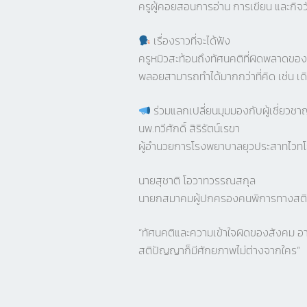
ครูผู้คอยสอนการอ่าน การเขียน และกิจ
เรื่องราวที่จะได้ฟัง
ครูหมิวสะท้อนถึงทัศนคติที่ผิดพลาดของสั
พลอยสามารถทำได้มากกว่าที่คิด เช่น เ
ร่วมแลกเปลี่ยนมุมมองกับผู้เชี่ยวช
นพ.ทวีศักดิ์ สิริรัตน์เรขา
ผู้อำนวยการโรงพยาบาลยุวประสาทไวทโ
นายสุชาติ โอวาทวรรณสกุล
นายกสมาคมผู้ปกครองคนพิการทางสต
“ทัศนคติและความเข้าใจผิดของสังคม อ
สติปัญญาก็มีศักยภาพไม่ต่างจากใคร”