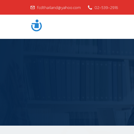
fcdthailand@yahoo.com
02-539-2916