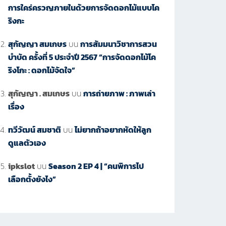
การใคร่ครวญภายในด้วยการจัดดอกไม้แบบโค
ริงกะ
สุกัญญา สมเกษร
บน
การสัมมนาวิชาการสวน
บำบัด ครั้งที่ 5 ประจำปี 2567 “การจัดดอกไม้โค
ริงโกะ : ดอกไม้จัดใจ”
สุกัญญา . สมเกษร
บน
การถ่ายภาพ : ภาพเล่า
เรื่อง
ทวีวัฒน์ สมชาติ
บน
ไม่ยากถ้าอยากหัดให้ลูก
ดูแลตัวเอง
ipkslot
บน
Season 2 EP 4 | “คนพิการไป
เลือกตั้งยังไง”