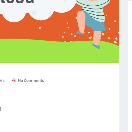
พก.
No Comments
]